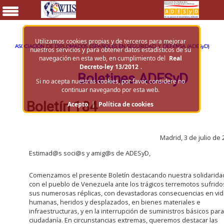
Utilizamos cookies propias y de terceros para mejorar
ASOCIACIÓN DE DIPLOMADOS ESPAÑOLES EN SEGURIDAD Y DEFENSA (ADESyD)
nuestros servicios y para obtener datos estadísticos de su
navegación en esta web, en cumplimiento del
Real
Decreto-ley 13/2012
.
Boletines ADESyD
Si no acepta nuestras cookies, por favor, considere no
continuar navegando por esta web.
Boletín 184
Acepto
|
Política de cookies
Madrid, 3 de julio de
Estimad@s soci@s y amig@s de ADESyD,
Comenzamos el presente Boletín destacando nuestra solidarida
con el pueblo de Venezuela ante los trágicos terremotos sufrido
sus numerosas réplicas, con devastadoras consecuencias en vi
humanas, heridos y desplazados, en bienes materiales e
infraestructuras, y en la interrupción de suministros básicos para
ciudadanía. En circunstancias extremas, queremos destacar las