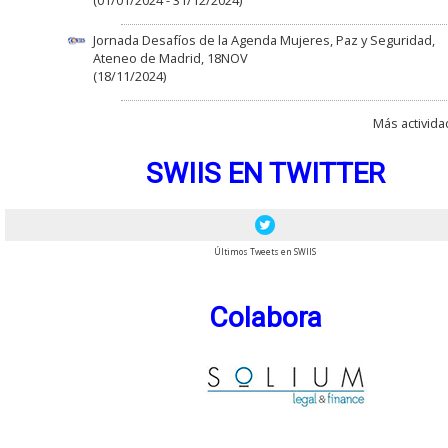
(01/01/2024 - 31/12/2024)
Jornada Desafíos de la Agenda Mujeres, Paz y Seguridad,
Ateneo de Madrid, 18NOV
(18/11/2024)
Más activida
SWIIS EN TWITTER
Últimos Tweets en SWIIS
Colabora