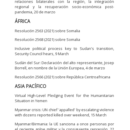
relaciones bilaterales con la región, la integración
regional y la recuperación socio-económica post-
pandemia, 20 de marzo
ÁFRICA
Resolución 2563 (2021) sobre Somalia
Resolución 2568 (2021) sobre Somalia
Inclusive political process key to Sudan's transition,
Security Council hears, 9 March
Sudán del Sur: Declaración del alto representante, Josep
Borrell, en nombre de la Unión Europea, 4 de marzo
Resolución 2566 (2021) sobre República Centroafricana
ASIA PACÍFICO
Virtual High-Level Pledging Event for the Humanitarian
Situation in Yemen
Myanmar crisis: UN chief 'appalled' by escalating violence
with dozens reported killed over weekend, 15 March
Myanmar/Birmania: la UE sanciona a once personas por
el reciente golpe militar y la consiguiente represión, 22