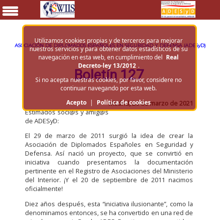
Utilizamos cookies propias y de terceros para mejorar
ASOCIACIÓN DE DIPLOMADOS ESPAÑOLES EN SEGURIDAD Y DEFENSA (ADESyD)
nuestros servicios y para obtener datos estadísticos de su
navegación en esta web, en cumplimiento del
Real
Decreto-ley 13/2012
.
Boletí­n 127
Si no acepta nuestras cookies, por favor, considere no
continuar navegando por esta web.
Acepto
|
Política de cookies
Madrid, 26 de marzo de 2021
Estimados soci@s y amig@s
de ADESyD:
El 29 de marzo de 2011 surgió la idea de crear la
Asociación de Diplomados Españoles en Seguridad y
Defensa. Así nació un proyecto, que se convirtió en
iniciativa cuando presentamos la documentación
pertinente en el Registro de Asociaciones del Ministerio
del Interior. ¡Y el 20 de septiembre de 2011 nacimos
oficialmente!
Diez años después, esta “iniciativa ilusionante”, como la
denominamos entonces, se ha convertido en una red de