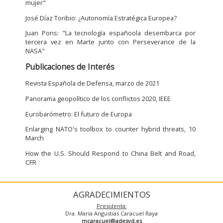
mujer"
José Dí­az Toribio: ¿Autonomía Estratégica Europea?
Juan Pons: "La tecnología españoola desembarca por
tercera vez en Marte junto con Perseverance de la
NASA"
Publicaciones de Interés
Revista Española de Defensa, marzo de 2021
Panorama geopolí­tico de los conflictos 2020, IEEE
Eurobarómetro: El futuro de Europa
Enlarging NATO's toolbox to counter hybrid threats, 10
March
How the U.S. Should Respond to China Belt and Road,
CFR
AGRADECIMIENTOS
Presidenta:
Dra. María Angustias Caracuel Raya
mcaracuel@adesyd.es